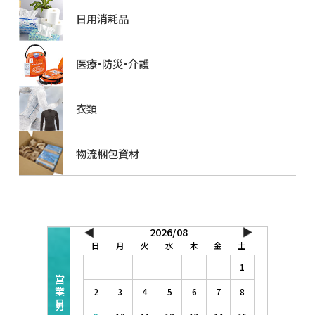
日用消耗品
医療・防災・介護
衣類
物流梱包資材
2026/08
日
月
火
水
木
金
土
1
2
3
4
5
6
7
8